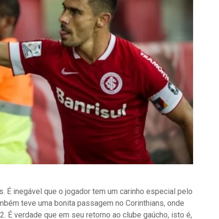
s. É inegável que o jogador tem um carinho especial pelo
também teve uma bonita passagem no Corinthians, onde
12.
É verdade que em seu retorno ao clube gaúcho, isto é,