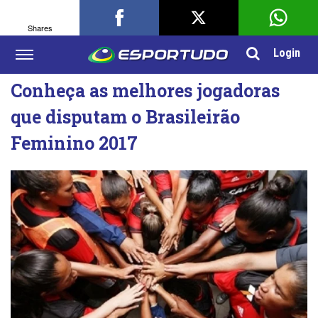
Shares
Login
Conheça as melhores jogadoras
que disputam o Brasileirão
Feminino 2017