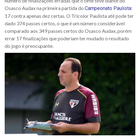
número de finalizações erradas que o time teve diante do
Osasco Audax na primeira partida do
:
Campeonato Paulista
17 contra apenas dez certas. O Tricolor Paulista até pode ter
dado 374 passes certos, o que é um número considerável
comparado aos 349 passes certos do Osasco Audax, porém
errar 17 finalizações que poderiam ter mudado o resultado
do jogo é preocupante.