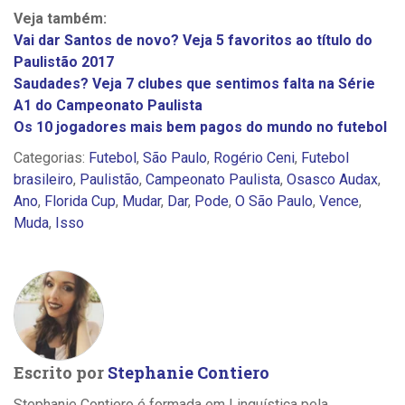
Veja também:
Vai dar Santos de novo? Veja 5 favoritos ao título do
Paulistão 2017
Saudades? Veja 7 clubes que sentimos falta na Série
A1 do Campeonato Paulista
Os 10 jogadores mais bem pagos do mundo no futebol
Categorias:
Futebol
,
São Paulo
,
Rogério Ceni
,
Futebol
brasileiro
,
Paulistão
,
Campeonato Paulista
,
Osasco Audax
,
Ano
,
Florida Cup
,
Mudar
,
Dar
,
Pode
,
O São Paulo
,
Vence
,
Muda
,
Isso
Escrito por
Stephanie Contiero
Stephanie Contiero é formada em Linguística pela