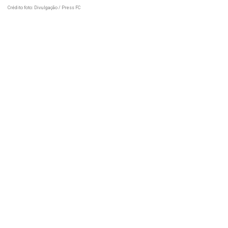
Crédito foto: Divulgação / Press FC