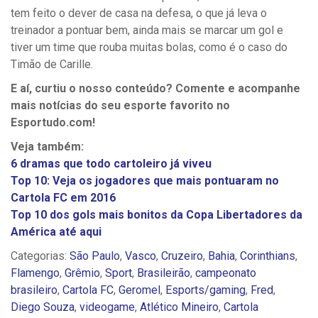
tem feito o dever de casa na defesa, o que já leva o
treinador a pontuar bem, ainda mais se marcar um gol e
tiver um time que rouba muitas bolas, como é o caso do
Timão de Carille.
E aí, curtiu o nosso conteúdo? Comente e acompanhe
mais notícias do seu esporte favorito no
Esportudo.com!
Veja também:
6 dramas que todo cartoleiro já viveu
Top 10: Veja os jogadores que mais pontuaram no
Cartola FC em 2016
Top 10 dos gols mais bonitos da Copa Libertadores da
América até aqui
Categorias:
São Paulo
,
Vasco
,
Cruzeiro
,
Bahia
,
Corinthians
,
Flamengo
,
Grêmio
,
Sport
,
Brasileirão
,
campeonato
brasileiro
,
Cartola FC
,
Geromel
,
Esports/gaming
,
Fred
,
Diego Souza
,
videogame
,
Atlético Mineiro
,
Cartola