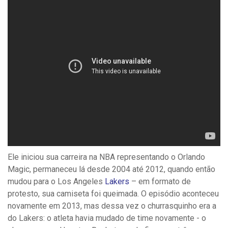
Ele iniciou sua carreira na NBA representando o
Orlando
Magic, permaneceu lá desde 2004 até 2012, quando então
mudou para o Los Angeles
Lakers
– em formato de
protesto, sua camiseta foi queimada. O episódio aconteceu
novamente em 2013, mas dessa vez o churrasquinho era a
do Lakers: o atleta havia mudado de time novamente - o