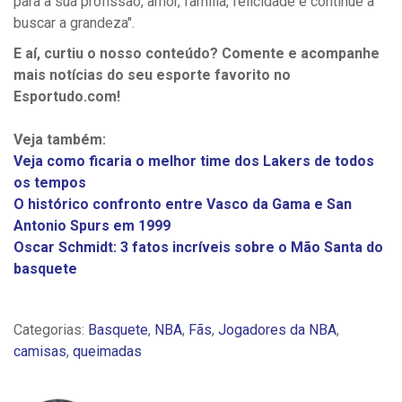
para a sua profissão, amor, família, felicidade e continue a
buscar a grandeza".
E aí, curtiu o nosso conteúdo? Comente e acompanhe
mais notícias do seu esporte favorito no
Esportudo.com!
Veja também:
Veja como ficaria o melhor time dos Lakers de todos
os tempos
O histórico confronto entre Vasco da Gama e San
Antonio Spurs em 1999
Oscar Schmidt: 3 fatos incríveis sobre o Mão Santa do
basquete
Categorias:
Basquete
,
NBA
,
Fãs
,
Jogadores da NBA
,
camisas
,
queimadas