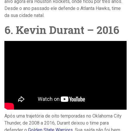
alvo agora era Houston Rockets, onde ficou por três anos.
Desde o ano passado ele defende o Atlanta Hawks, time
da sua cidade natal.
6. Kevin Durant – 2016
A
pós uma trajetória de oito temporadas no Oklahoma City
Thunder, de 2008 a 2016, Durant deixou o time para
defender o
Golden State Warriors
. Sua saída não foi bem