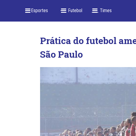
_ Esportes
-- _ Futebol
___ Times
Prática do futebol am
São Paulo