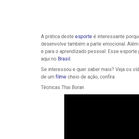
A prática deste
esporte
é interessante porque
desenvolve também a parte emocional. Além d
e para o aprendizado pessoal. Esse esporte
aqui no
Brasil
.
Se interessou e quer saber mais? Veja os víde
de um
filme
cheio de ação, confira:
Técnicas Thai Boran