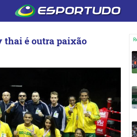
 thai é outra paixão
R