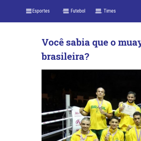
_ Esportes
-- _ Futebol
___ Times
Você sabia que o muay
brasileira?