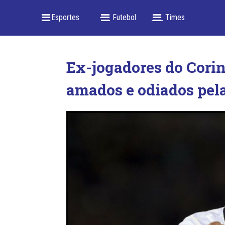
_ Esportes
-- _ Futebol
___ Times
Ex-jogadores do Corin
amados e odiados pela