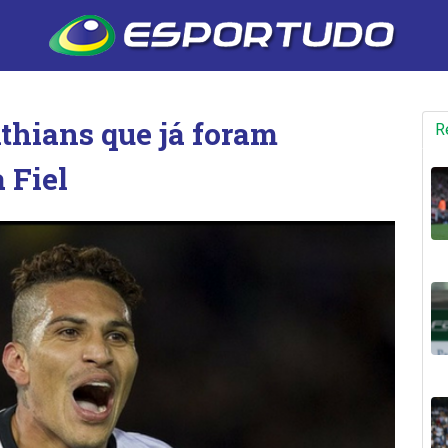
thians que já foram
R
 Fiel