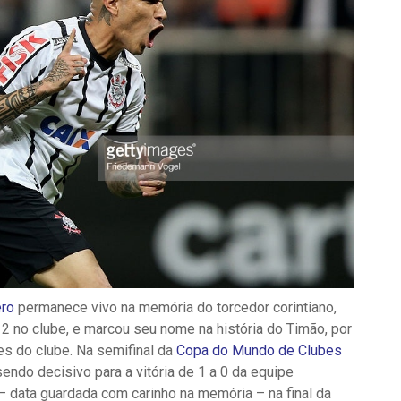
ero
permanece vivo na memória do torcedor corintiano,
no clube, e marcou seu nome na história do Timão, por
s do clube. Na semifinal da
Copa do Mundo de Clubes
endo decisivo para a vitória de 1 a 0 da equipe
– data guardada com carinho na memória – na final da