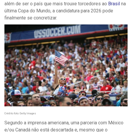
além de ser o país que mais trouxe torcedores ao
Brasil
na
última Copa do Mundo, a candidatura para 2026 pode
finalmente se concretizar.
Crédito foto: Getty Images
Segundo a imprensa americana, uma parceria com México
e/ou Canadá não está descartada e, mesmo que o