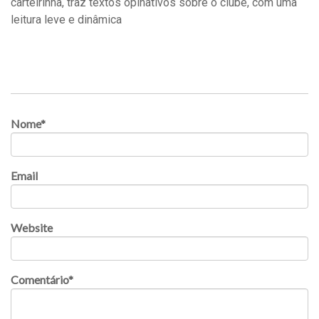
carteirinha, traz textos opinativos sobre o clube, com uma
leitura leve e dinâmica
Nome
*
Email
Website
Comentário
*