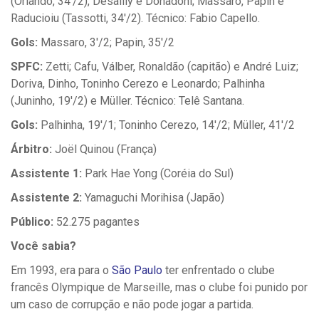
(Orlando, 34'/2), Desailly e Donadoni; Massaro, Papin e
Raducioiu (Tassotti, 34'/2). Técnico: Fabio Capello.
Gols:
Massaro, 3'/2; Papin, 35'/2
SPFC:
Zetti; Cafu, Válber, Ronaldão (capitão) e André Luiz;
Doriva, Dinho, Toninho Cerezo e Leonardo; Palhinha
(Juninho, 19'/2) e Müller. Técnico: Telê Santana.
Gols:
Palhinha, 19'/1; Toninho Cerezo, 14'/2; Müller, 41'/2
Árbitro:
Joël Quinou (França)
Assistente 1:
Park Hae Yong (Coréia do Sul)
Assistente 2:
Yamaguchi Morihisa (Japão)
Público:
52.275 pagantes
Você sabia?
Em 1993, era para o
São Paulo
ter enfrentado o clube
francês Olympique de Marseille, mas o clube foi punido por
um caso de corrupção e não pode jogar a partida.