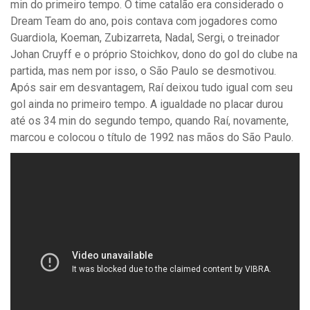
min do primeiro tempo. O time catalão era considerado o
Dream Team do ano, pois contava com jogadores como
Guardiola, Koeman, Zubizarreta, Nadal, Sergi, o treinador
Johan Cruyff e o próprio Stoichkov, dono do gol do clube na
partida, mas nem por isso, o São Paulo se desmotivou.
Após sair em desvantagem, Raí deixou tudo igual com seu
gol ainda no primeiro tempo. A igualdade no placar durou
até os 34 min do segundo tempo, quando Raí, novamente,
marcou e colocou o título de 1992 nas mãos do São Paulo.