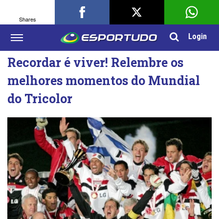
Shares
Login
Recordar é viver! Relembre os
melhores momentos do Mundial
do Tricolor