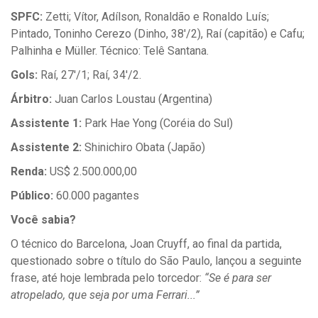
SPFC:
Zetti; Vítor, Adílson, Ronaldão e Ronaldo Luís;
Pintado, Toninho Cerezo (Dinho, 38'/2), Raí (capitão) e Cafu;
Palhinha e Müller. Técnico: Telê Santana.
Gols:
Raí, 27'/1; Raí, 34'/2.
Árbitro:
Juan Carlos Loustau (Argentina)
Assistente 1:
Park Hae Yong (Coréia do Sul)
Assistente 2:
Shinichiro Obata (Japão)
Renda:
US$ 2.500.000,00
Público:
60.000 pagantes
Você sabia?
O técnico do Barcelona, Joan Cruyff, ao final da partida,
questionado sobre o título do São Paulo, lançou a seguinte
frase, até hoje lembrada pelo torcedor:
“Se é para ser
atropelado, que seja por uma Ferrari...”