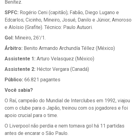
Benítez.
SPFC:
Rogério Ceni (capitão); Fabão, Diego Lugano e
Edcarlos; Cicinho, Mineiro, Josué, Danilo e Júnior; Amoroso
e Aloísio (Grafite). Técnico: Paulo Autuori.
Gol:
Mineiro, 26'/1.
Árbitro:
Benito Armando Archundía Téllez (México)
Assistente 1:
Arturo Velasquez (México)
Assistente 2:
Héctor Vergara (Canadá)
Público:
66.821 pagantes
Você sabia?
O Raí, campeão do Mundial de Interclubes em 1992, viajou
com o clube para o Japão, treinou com os jogadores e foi
apoio crucial para o time.
O Liverpool não perdia e nem tomava gol há 11 partidas
antes de encarar o São Paulo.