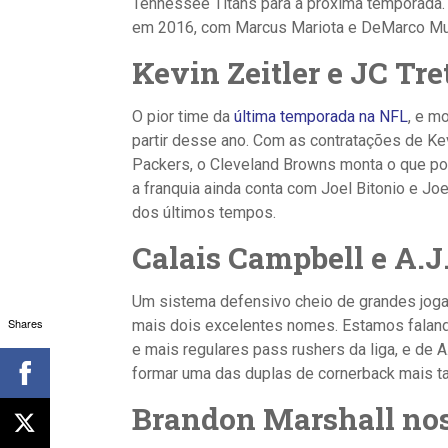
Tennessee Titans para a próxima temporada
em 2016, com Marcus Mariota e DeMarco Murr
Kevin Zeitler e JC Tr
O pior time da
última temporada na NFL
, e m
partir desse ano. Com as contratações de Kevi
Packers, o Cleveland Browns monta o que pode
a franquia ainda conta com Joel Bitonio e J
dos últimos tempos.
Calais Campbell e A.J
Um sistema defensivo cheio de grandes joga
Shares
mais dois excelentes nomes. Estamos faland
e mais regulares pass rushers da liga, e de 
formar uma das duplas de cornerback mais t
Brandon Marshall nos