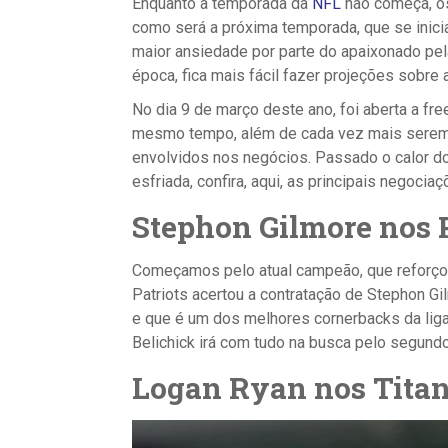
Enquanto a temporada da
NFL
não começa, os
como será a próxima temporada, que se inic
maior ansiedade por parte do apaixonado pela
época, fica mais fácil fazer projeções sobr
No dia 9 de março deste ano, foi aberta a f
mesmo tempo, além de cada vez mais serem 
envolvidos nos negócios. Passado o calor do
esfriada, confira, aqui, as principais nego
Stephon Gilmore nos P
Começamos pelo atual campeão, que reforçou
Patriots acertou a contratação de Stephon Gi
e que é um dos melhores cornerbacks da liga.
Belichick irá com tudo na busca pelo segundo
Logan Ryan nos Tita