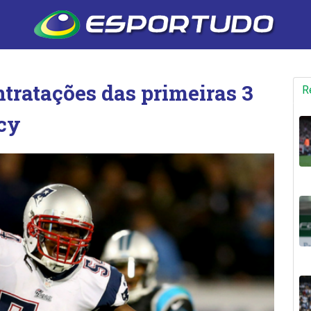
ntratações das primeiras 3
R
cy