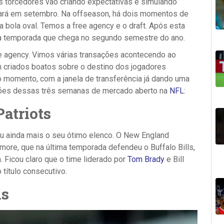
 torcedores vão criando expectativas e simulando
iará em setembro. Na offseason, há dois momentos de
 bola oval. Temos a free agency e o draft. Após esta
e a temporada que chega no segundo semestre do ano.
ree agency. Vimos várias transações acontecendo ao
criados boatos sobre o destino dos jogadores
 momento, com a janela de transferência já dando uma
ciações dessas três semanas de mercado aberto na
NFL
:
atriots
 ainda mais o seu ótimo elenco. O New England
lmore, que na última temporada defendeu o Buffalo Bills,
 Ficou claro que o time liderado por
Tom Brady
e Bill
 título consecutivo.
ns