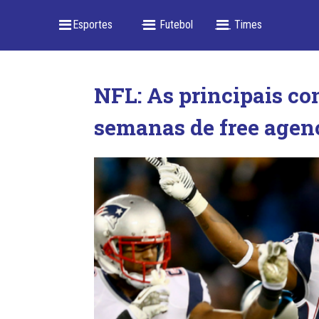
_ Esportes
-- _ Futebol
___ Times
NFL: As principais co
semanas de free agen