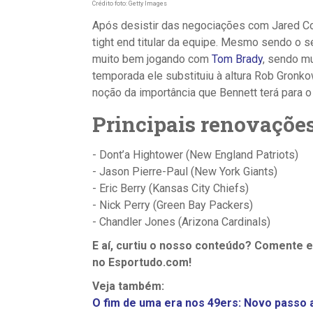
Crédito foto: Getty Images
Após desistir das negociações com Jared Co
tight end titular da equipe. Mesmo sendo o
muito bem jogando com
Tom Brady
, sendo mu
temporada ele substituiu à altura Rob Gronkow
noção da importância que Bennett terá para o
Principais renovaçõe
- Dont’a Hightower (New England Patriots)
- Jason Pierre-Paul (New York Giants)
- Eric Berry (Kansas City Chiefs)
- Nick Perry (Green Bay Packers)
- Chandler Jones (Arizona Cardinals)
E aí, curtiu o nosso conteúdo? Comente 
no Esportudo.com!
Veja também:
O fim de uma era nos 49ers: Novo passo 