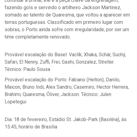
continuar a brilhar, ele é a peça chave da engrenagem,
fazendo gols e servindo o artilheiro Jackson Martinez,
somado ao talento de Quaresma, que voltou a aparecer em
terras portuguesas. Classificado em primeiro lugar com
sobras, o Porto ainda sofre com irregularidade, por ser um
time completamente renovado.
Provável escalação do Basel: Vaclík; Xhaka, Schär, Suchý,
Safari; El Nenny, Zuffi, Frei; Gashi, Gonzalez; Streller.
Técnico: Paulo Sousa
Provável escalação do Porto: Fabiano (Helton); Danilo,
Maicon, Bruno Indi, Alex Sandro; Casemiro, Hector Herrera,
Brahimi; Quaresma, Óliver, Jackson. Técnico: Julen
Lopetegui
Dia: 18 de fevereiro, Estádio St. Jakob-Park (Basiléia), às
15:45, horário de Brasília