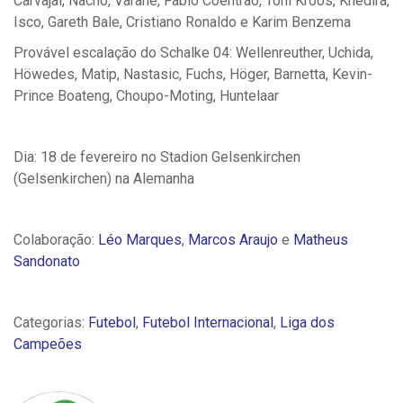
Carvajal, Nacho, Varane, Fábio Coentrão, Toni Kroos, Khedira,
Isco, Gareth Bale, Cristiano Ronaldo e Karim Benzema
Provável escalação do Schalke 04: Wellenreuther, Uchida,
Höwedes, Matip, Nastasic, Fuchs, Höger, Barnetta, Kevin-
Prince Boateng, Choupo-Moting, Huntelaar
Dia: 18 de fevereiro no Stadion Gelsenkirchen
(Gelsenkirchen)
na Alemanha
Colaboração:
Léo Marques
,
Marcos Araujo
e
Matheus
Sandonato
Categorias:
Futebol
,
Futebol Internacional
,
Liga dos
Campeões