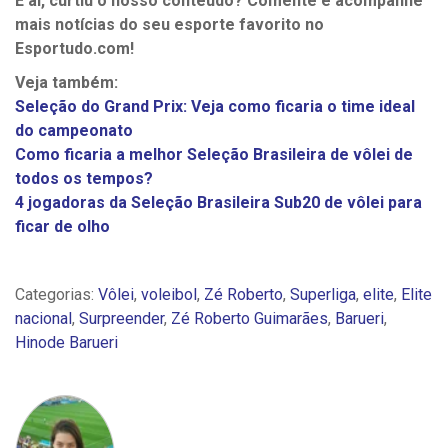
E aí, curtiu o nosso conteúdo? Comente e acompanhe
mais notícias do seu esporte favorito no
Esportudo.com!
Veja também:
Seleção do Grand Prix: Veja como ficaria o time ideal
do campeonato
Como ficaria a melhor Seleção Brasileira de vôlei de
todos os tempos?
4 jogadoras da Seleção Brasileira Sub20 de vôlei para
ficar de olho
Categorias:
Vôlei
,
voleibol
,
Zé Roberto
,
Superliga
,
elite
,
Elite
nacional
,
Surpreender
,
Zé Roberto Guimarães
,
Barueri
,
Hinode Barueri