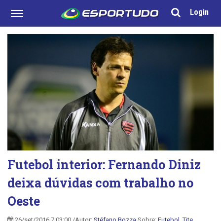
Login
Futebol interior: Fernando Diniz
deixa dúvidas com trabalho no
Oeste
26/set/2016 7:03:00 /Autor:
Stéfano Bozza
Sobre:
Futebol
,
Tite
,