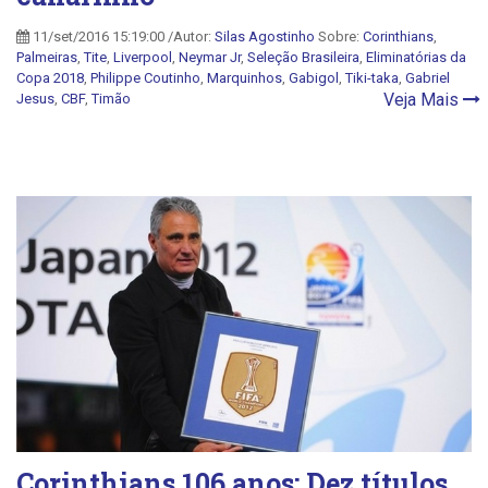
11/set/2016 15:19:00 /Autor:
Silas Agostinho
Sobre:
Corinthians
,
Palmeiras
,
Tite
,
Liverpool
,
Neymar Jr
,
Seleção Brasileira
,
Eliminatórias da
Copa 2018
,
Philippe Coutinho
,
Marquinhos
,
Gabigol
,
Tiki-taka
,
Gabriel
Veja Mais
Jesus
,
CBF
,
Timão
Corinthians 106 anos: Dez títulos