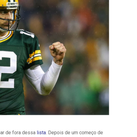
ar de fora dessa
lista
. Depois de um começo de