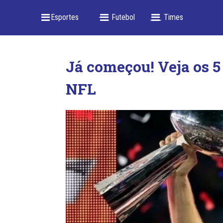
_ Esportes
-- _ Futebol
___ Times
Já começou! Veja os 5 
NFL