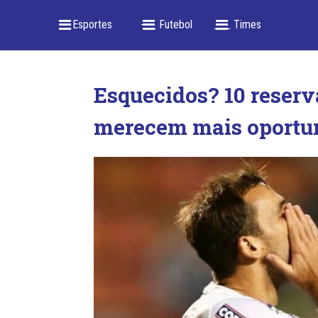
_ Esportes
-- _ Futebol
___ Times
Esquecidos? 10 reserv
merecem mais oportu