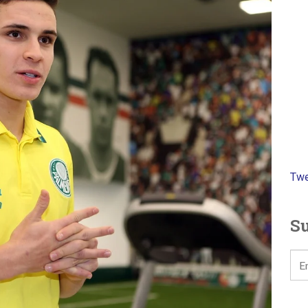
Twe
Su