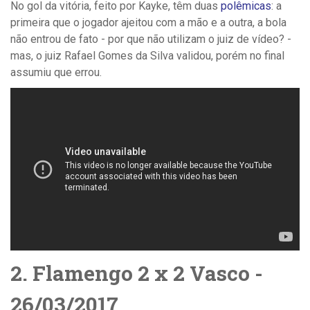
No gol da vitória, feito por Kayke, têm duas
polêmicas
: a
primeira que o jogador ajeitou com a mão e a outra, a bola
não entrou de fato - por que não utilizam o juiz de vídeo? -
mas, o juiz
Rafael Gomes da Silva validou, porém no final
assumiu que errou.
2. Flamengo 2 x 2 Vasco -
26/03/2017