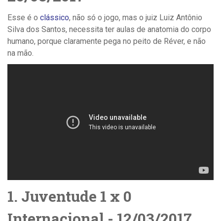
Esse é o
clássico
, não só o jogo, mas o juiz
Luiz Antônio
Silva dos Santos, necessita ter aulas de anatomia do corpo
humano, porque claramente pega no peito de Réver, e não
na mão.
1. Juventude 1 x 0
Internacional - 12/03/2017